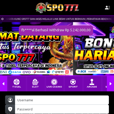
KUNCI SPO777 DAN AKSES MELALUI LINK RESMI UNTUK BERMAIN | PERHATIKAN REKENING TUJUAN SEBEL
TOGEL
SLOT
LIVE CASINO
SPORT
ARCADE
SABU