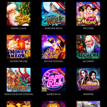
SANTA CLAUS
AURORA WOLF
MY LORD
MONEY MEOW
MOON FESTIVAL
ALCHEMY
DRAGON BOAT FESTIVAL
SUPER RICH
VAMPIRE