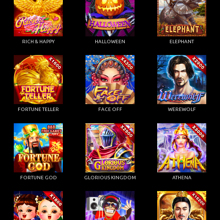
RICH & HAPPY
HALLOWEEN
ELEPHANT
FORTUNE TELLER
FACE OFF
WEREWOLF
FORTUNE GOD
GLORIOUS KINGDOM
ATHENA