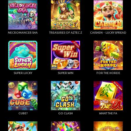
NECROMANCER SHA
TREASURES OF AZTEC Z
CAISHEN・LUCKY SPREAD
SUPER LUCKY
SUPER WIN
FOR THE HORDE
CUBE?
GO CLASH
WHAT THE FA