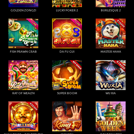
GOLDEN ZONGZI
LUCKY POKER 2
BURLESQUE 2
FISH PRAWN CRAB
DA FU GUI
MASTER HAHA
RAT OF WEALTH
SUPER BOOM
WU XIA