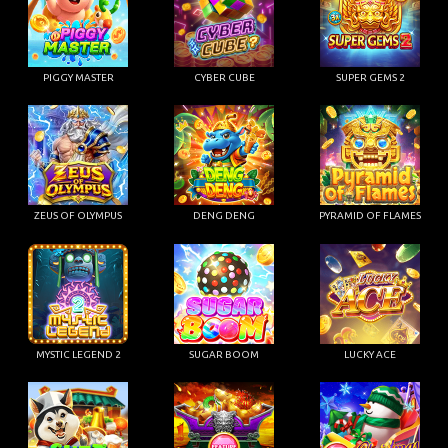
PIGGY MASTER
CYBER CUBE
SUPER GEMS 2
ZEUS OF OLYMPUS
DENG DENG
PYRAMID OF FLAMES
MYSTIC LEGEND 2
SUGAR BOOM
LUCKY ACE