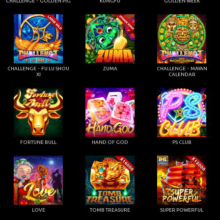
CHALLENGE・GOLDEN PIG
KUNGFU
GOLDEN WEEK
CHALLENGE・FU LU SHOU
ZUMA
CHALLENGE・MAYAN
XI
CALENDAR
FORTUNE BULL
HAND OF GOD
PS CLUB
LOVE
TOMB TREASURE
SUPER POWERFUL