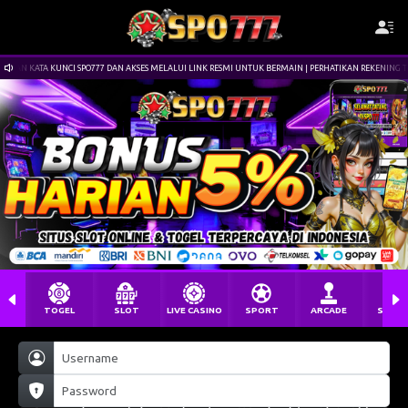
777 DAN AKSES MELALUI LINK RESMI UNTUK BERMAIN | PERHATIKAN REKENING TUJUAN SEBELUM TOP UP
nz****xm Berhasil Withdraw Rp 7.690.000,00
TOGEL
SLOT
LIVE CASINO
SPORT
ARCADE
SABU