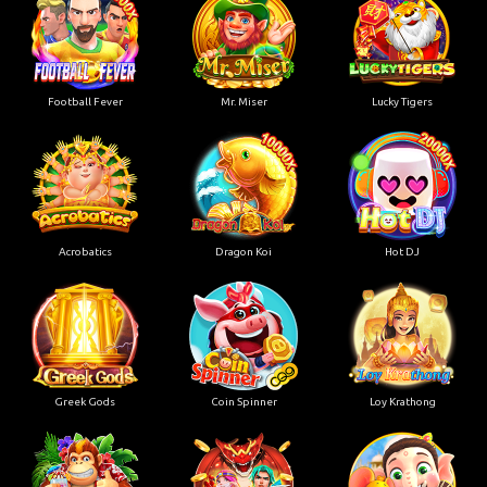
Football Fever
Mr. Miser
Lucky Tigers
Acrobatics
Dragon Koi
Hot DJ
Greek Gods
Coin Spinner
Loy Krathong