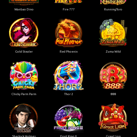
Wanbao Dino
Fire 777
RunningToro
Gold Stealer
Red Phoenix
Zuma Wild
Chicky Parm Parm
Thor 2
888
Sherlock Holmes
Fruit King II
Great Lion