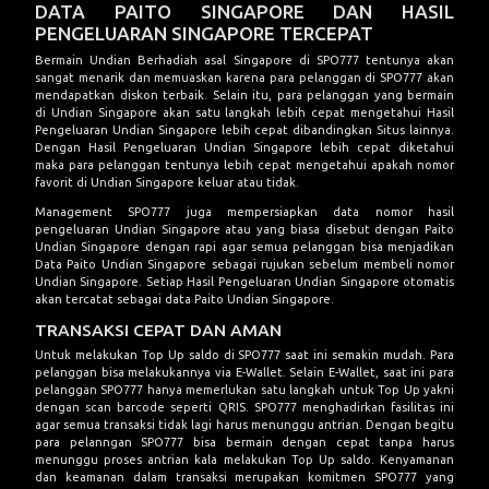
DATA PAITO SINGAPORE DAN HASIL
PENGELUARAN SINGAPORE TERCEPAT
Bermain Undian Berhadiah asal Singapore di
SPO777
tentunya akan
sangat menarik dan memuaskan karena para pelanggan di
SPO777
akan
mendapatkan diskon terbaik. Selain itu, para pelanggan yang bermain
di
Undian Singapore
akan satu langkah lebih cepat mengetahui
Hasil
Pengeluaran Undian Singapore
lebih cepat dibandingkan Situs lainnya.
Dengan Hasil Pengeluaran Undian Singapore lebih cepat diketahui
maka para pelanggan tentunya lebih cepat mengetahui apakah nomor
favorit di Undian Singapore keluar atau tidak.
Management SPO777 juga mempersiapkan data nomor hasil
pengeluaran Undian Singapore atau yang biasa disebut dengan Paito
Undian Singapore dengan rapi agar semua pelanggan bisa menjadikan
Data Paito Undian Singapore sebagai rujukan sebelum membeli nomor
Undian Singapore. Setiap Hasil Pengeluaran Undian Singapore otomatis
akan tercatat sebagai data
Paito Undian Singapore
.
TRANSAKSI CEPAT DAN AMAN
Untuk melakukan Top Up saldo di
SPO777
saat ini semakin mudah. Para
pelanggan bisa melakukannya via E-Wallet. Selain E-Wallet, saat ini para
pelanggan SPO777 hanya memerlukan satu langkah untuk Top Up yakni
dengan scan barcode seperti QRIS.
SPO777
menghadirkan fasilitas ini
agar semua transaksi tidak lagi harus menunggu antrian. Dengan begitu
para pelanngan SPO777 bisa bermain dengan cepat tanpa harus
menunggu proses antrian kala melakukan Top Up saldo. Kenyamanan
dan keamanan dalam transaksi merupakan komitmen SPO777 yang