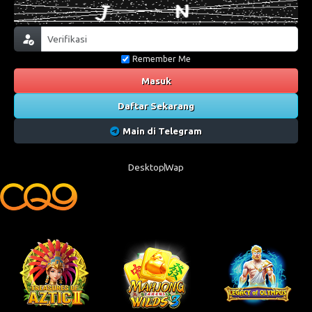
Remember Me
Masuk
Daftar Sekarang
Main di Telegram
Desktop
Wap