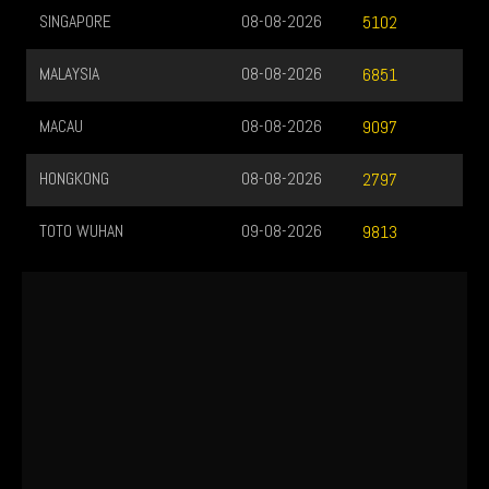
SINGAPORE
08-08-2026
5102
MALAYSIA
08-08-2026
6851
MACAU
08-08-2026
9097
HONGKONG
08-08-2026
2797
TOTO WUHAN
09-08-2026
9813