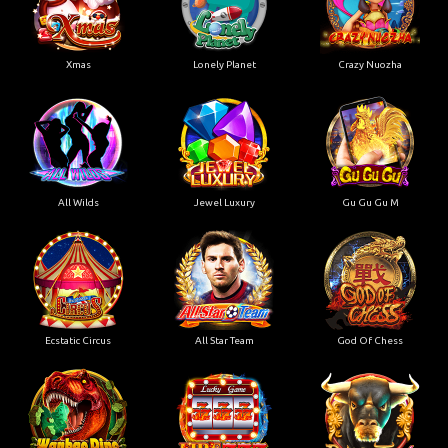
Xmas
Lonely Planet
Crazy Nuozha
All Wilds
Jewel Luxury
Gu Gu Gu M
Ecstatic Circus
All Star Team
God Of Chess