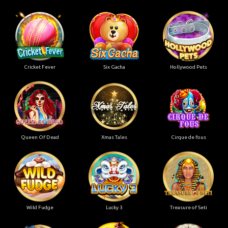
Cricket Fever
Six Gacha
Hollywood Pets
Queen Of Dead
Xmas Tales
Cirque de fous
Wild Fudge
Lucky 3
Treasure of Seti