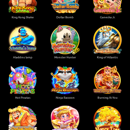
King Kong Shake
Dollar Bomb
Ganesha Jr.
Aladdins lamp
Monster Hunter
King of Atlantis
Hot Pinatas
Ninja Raccoon
Burning Xi-You