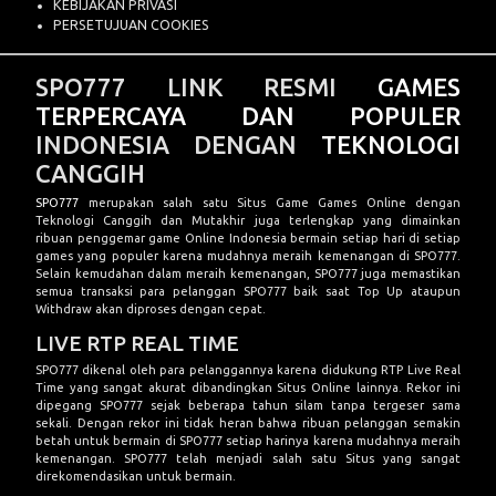
KEBIJAKAN PRIVASI
PERSETUJUAN COOKIES
SPO777 LINK RESMI
GAMES
TERPERCAYA DAN POPULER
INDONESIA DENGAN
TEKNOLOGI
CANGGIH
SPO777
merupakan salah satu Situs Game Games Online dengan
Teknologi Canggih dan Mutakhir juga terlengkap yang dimainkan
ribuan penggemar game Online Indonesia bermain setiap hari di setiap
games yang populer karena mudahnya meraih kemenangan di SPO777.
Selain kemudahan dalam meraih kemenangan, SPO777 juga memastikan
semua transaksi para pelanggan SPO777 baik saat Top Up ataupun
Withdraw akan diproses dengan cepat.
LIVE RTP REAL TIME
SPO777 dikenal oleh para pelanggannya karena didukung
RTP Live Real
Time
yang sangat akurat dibandingkan Situs Online lainnya. Rekor ini
dipegang SPO777 sejak beberapa tahun silam tanpa tergeser sama
sekali. Dengan rekor ini tidak heran bahwa ribuan pelanggan semakin
betah untuk bermain di SPO777 setiap harinya karena mudahnya meraih
kemenangan. SPO777 telah menjadi salah satu Situs yang sangat
direkomendasikan untuk bermain.