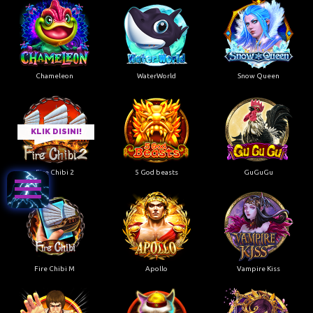
Chameleon
WaterWorld
Snow Queen
KLIK DISINI!
Fire Chibi 2
5 God beasts
GuGuGu
Fire Chibi M
Apollo
Vampire Kiss